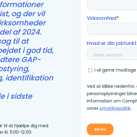
nformationer
st, og der vil
virksomheder
del af 2024.
g til at
jdet i god tid,
ndtere GAP-
styring,
 identifikation
 i sidste
r til at hjælpe dig med
kl. 11.00-12.00.