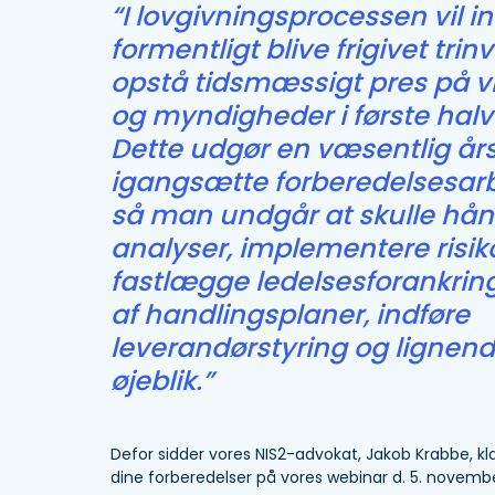
“I lovgivningsprocessen vil i
formentligt blive frigivet trinvi
opstå tidsmæssigt pres på 
og myndigheder i første halv
Dette udgør en væsentlig årsa
igangsætte forberedelsesarbe
så man undgår at skulle hå
analyser, implementere risiko
fastlægge ledelsesforankring,
af handlingsplaner, indføre
leverandørstyring og lignende
øjeblik.”
Defor sidder vores NIS2-advokat, Jakob Krabbe, kla
dine forberedelser på vores webinar d. 5. november 