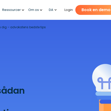
Book en demo
Ressourcer
Om os
DA
Login
 dig – advokatens bedste tips
sådan
–