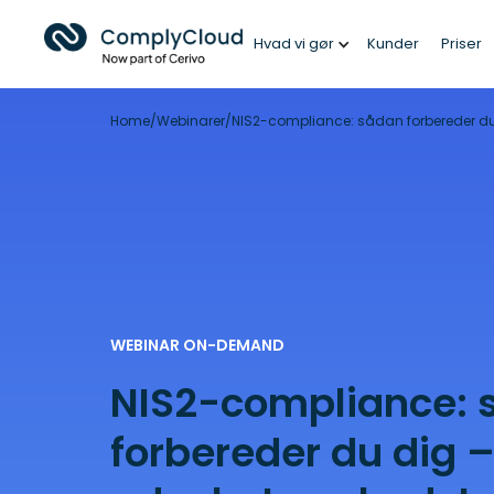
Hvad vi gør
Kunder
Priser
Home
/
Webinarer
/
NIS2-compliance: sådan forbereder du
WEBINAR ON-DEMAND
NIS2-compliance: 
forbereder du dig 