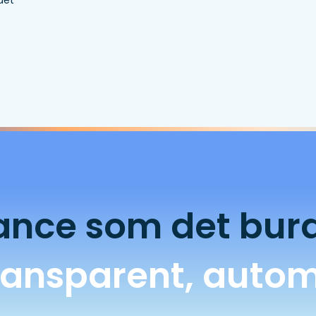
det
nce som det bur
transparent, autom