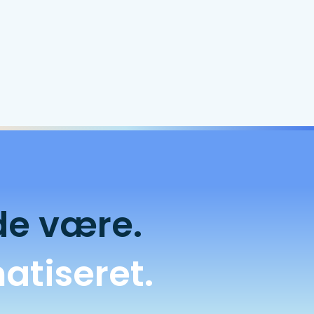
de være.
atiseret.