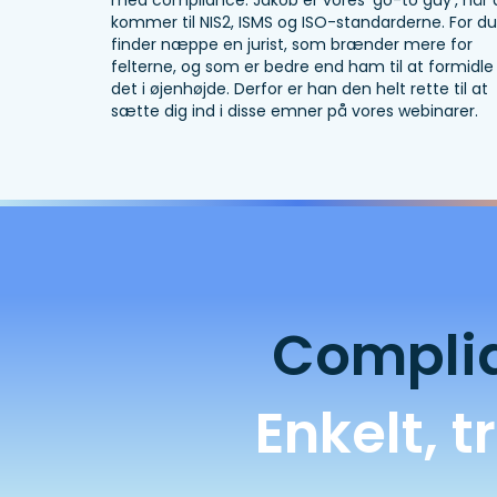
med compliance. Jakob er vores ‘go-to guy’, når 
kommer til NIS2, ISMS og ISO-standarderne. For du
finder næppe en jurist, som brænder mere for
felterne, og som er bedre end ham til at formidle
det i øjenhøjde. Derfor er han den helt rette til at
sætte dig ind i disse emner på vores webinarer.
Complia
Enkelt, 