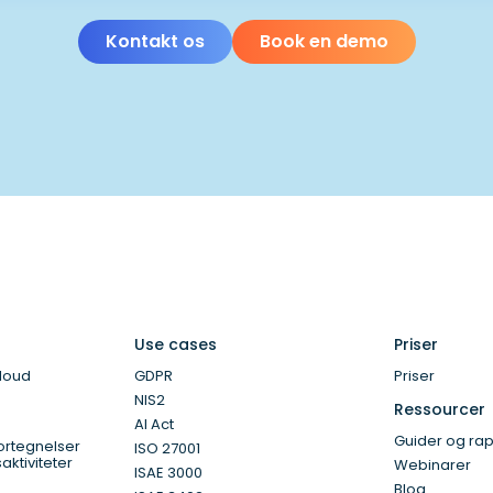
Kontakt os
Book en demo
Use cases
Priser
loud
GDPR
Priser
NIS2
Ressourcer
AI Act
Guider og rap
ortegnelser
ISO 27001
ktiviteter
Webinarer
ISAE 3000
Blog