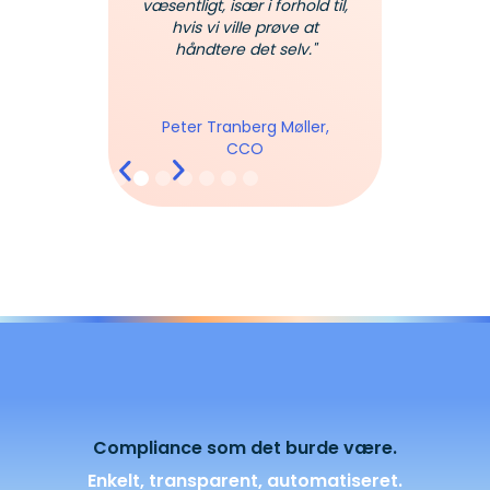
væsentligt, især i forhold til,
hvis vi ville prøve at
Mic
håndtere det selv."
Head of IT
nd,
, Data
egulatory
Peter Tranberg Møller,
CCO
Slide 2 of 7.
Compliance som det burde være.
Enkelt, transparent, automatiseret.