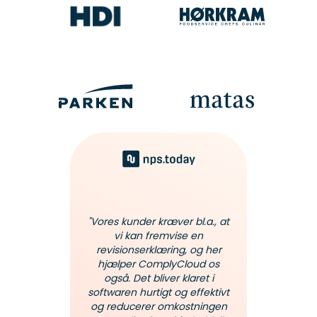
"Compl
svært og bl
en t
Comply
"Vores kunder kræver bl.a., at
Årshjulet
vi kan fremvise en
hele, så 
revisionserklæring, og her
ud ville
på én og
hjælper ComplyCloud os
A'er have
dér syne
også. Det bliver klaret i
mpliceret."
skabe
softwaren hurtigt og effektivt
og reducerer omkostningen