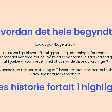
vordan det hele begynd
Lad os gå tilbage til 2017.
GDPR var lige blevet offentliggjort – og udfordringer for mange
ksomheder ventede forude. Så hvad er det første, du anskaffer dig
at hjælpe virksomheder med at overvinde disse udfordringer?
MacBook, en fastnettelefon og et 11 kvadratmeter stort kontor i Tu
Havn, lige nord for København.
s historie fortalt i highli