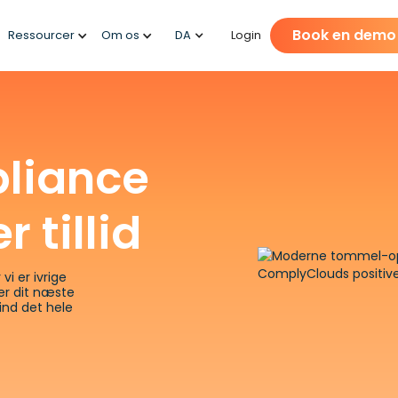
Book en demo
Ressourcer
Om os
DA
Login
pliance
 tillid
vi er ivrige
ter dit næste
ind det hele