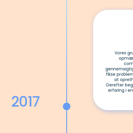
Vores gr
opmær
com
gennemsigtigh
fikse probl
at opret
Derefter beg
erfaring i e
2017