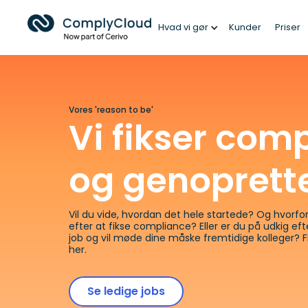
Hvad vi gør
Kunder
Priser
Vores 'reason to be'
Vi fikser com
og genopretter
Vil du vide, hvordan det hele startede? Og hvorfor 
efter at fikse compliance? Eller er du på udkig ef
job og vil møde dine måske fremtidige kolleger? F
her.
Se ledige jobs