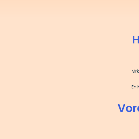
H
vir
En 
Vore