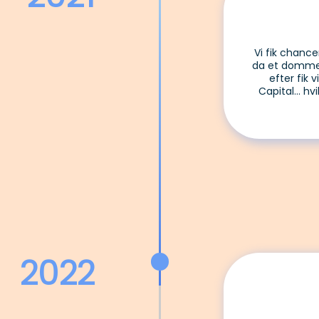
Vi fik chanc
da et dommerp
efter fik v
Capital... hv
2022