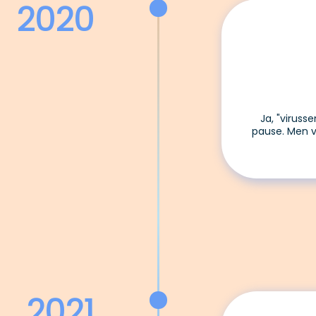
2020
Ja, "viruss
pause. Men v
2021