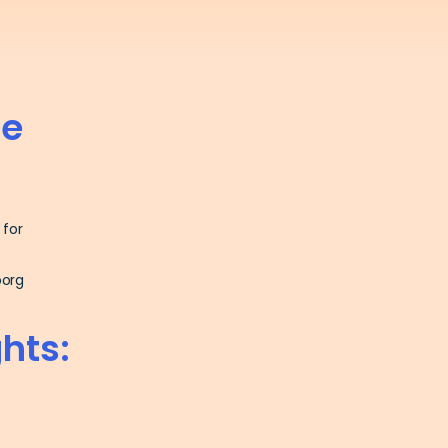
te
 for
borg
ghts: