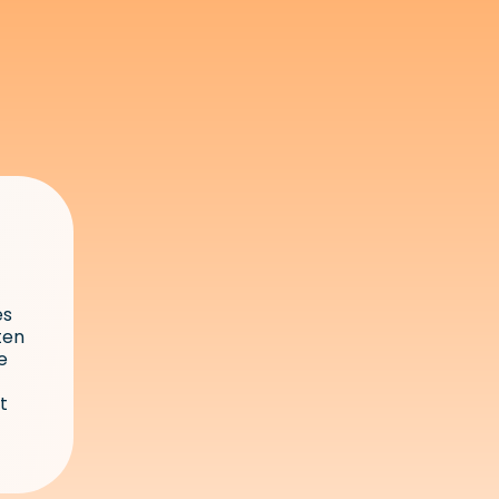
es
ten
e
t