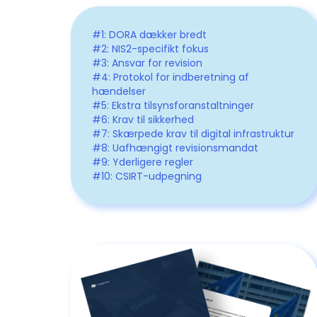
#1: DORA dækker bredt
#2: NIS2-specifikt fokus
#3: Ansvar for revision
#4: Protokol for indberetning af
hændelser
#5: Ekstra tilsynsforanstaltninger
#6: Krav til sikkerhed
#7: Skærpede krav til digital infrastruktur
#8: Uafhængigt revisionsmandat
#9: Yderligere regler
#10: CSIRT-udpegning