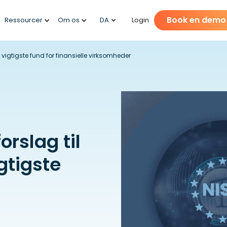
Book en demo
Ressourcer
Om os
DA
Login
0 vigtigste fund for finansielle virksomheder
orslag til
gtigste