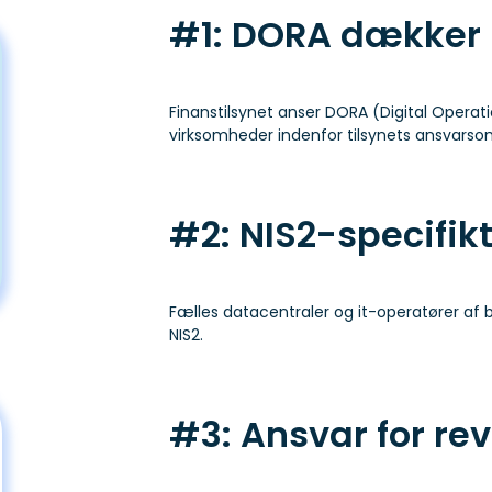
#1: DORA dækker 
Finanstilsynet anser DORA (Digital Operat
virksomheder indenfor tilsynets ansvarso
#2: NIS2-specifikt
Fælles datacentraler og it-operatører af 
NIS2.
#3: Ansvar for rev