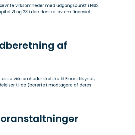
ennævnte virksomheder med udgangspunkt i NIS2
pitel 21 og 23 i den danske lov om finansiel
ndberetning af
isse virksomheder skal ske til Finanstilsynet,
elelser til de (berørte) modtagere af deres
foranstaltninger