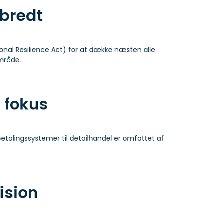
bredt
ional Resilience Act) for at dække næsten alle
mråde.
 fokus
betalingssystemer til detailhandel er omfattet af
ision