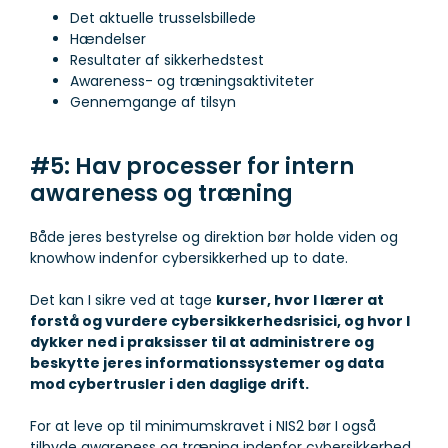
Det aktuelle trusselsbillede
Hændelser
Resultater af sikkerhedstest
Awareness- og træningsaktiviteter
Gennemgange af tilsyn
#5: Hav processer for intern
awareness og træning
Både jeres bestyrelse og direktion bør holde viden og
knowhow indenfor cybersikkerhed up to date.
Det kan I sikre ved at tage
kurser, hvor I lærer at
forstå og vurdere cybersikkerhedsrisici, og hvor I
dykker ned i praksisser til at administrere og
beskytte jeres informationssystemer og data
mod cybertrusler i den daglige drift.
For at leve op til minimumskravet i NIS2 bør I også
tilbyde awareness og træning indenfor cybersikkerhed